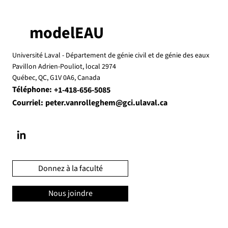
disponible
Les stratégies de contrôle en temps réel basées
modelEAU
sur la qualité de l’eau à l’aide de capteurs de
turbidité ont montré une réduction significative
Université Laval -
Département de génie civil et de génie des eaux
des solides suspendus totaux rejetés du système
Pavillon Adrien-Pouliot, local 2974
intégré
Québec, QC, G1V 0A6, Canada
Téléphone:
+1-418-656-5085
Courriel:
peter.vanrolleghem@gci.ulaval.ca
Donnez à la faculté
Nous joindre